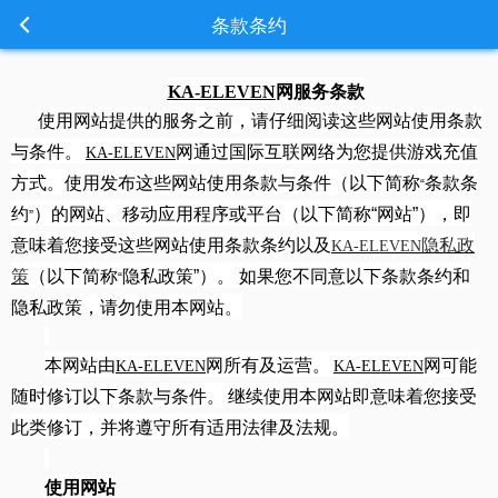
条款条约
KA-ELEVEN
网服务条款
使用网站提供
的服务之前，请仔细阅读这些网站使用条款
与条件。
网通过国际互联网络为您提供游戏充值
KA-ELEVEN
方式。
使用发布这些网站使用条款与条件（以下简称
条款
条
“
约
）的网站、移动应用程序或平台（以下简称
“
网站
”
），即
”
意味着您接受这些网站使用条款
条约以及
隐私政
KA-ELEVEN
策
（以下简称
隐私政策
”
）。 如果您不同意以下条款
条约和
“
隐私政策，请勿使用本网站。
本网站由
网
所有及运营。
网
可能
KA-ELEVEN
KA-ELEVEN
随时修订以下条款与条件。
继续使用本网站即意味着您接受
此类修订，并将遵守所有适用法律及法规
。
使用网站